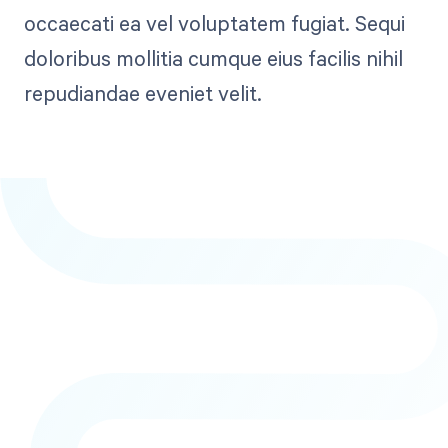
occaecati ea vel voluptatem fugiat. Sequi
doloribus mollitia cumque eius facilis nihil
repudiandae eveniet velit.
Get paid in full
by bringing
clarity to your