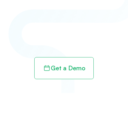
Get paid in full
by bringing
clarity to your
revenue cycle
Get a Demo